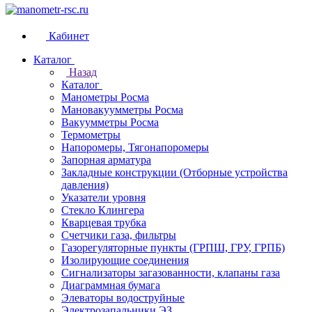
Кабинет
Каталог
Назад
Каталог
Манометры Росма
Мановакуумметры Росма
Вакуумметры Росма
Термометры
Напоромеры, Тягонапоромеры
Запорная арматура
Закладные конструкции (Отборные устройства
давления)
Указатели уровня
Стекло Клингера
Кварцевая трубка
Счетчики газа, фильтры
Газорегуляторные пункты (ГРПШ, ГРУ, ГРПБ)
Изолирующие соединения
Сигнализаторы загазованности, клапаны газа
Диаграммная бумага
Элеваторы водоструйные
Электрозапальники ЭЗ