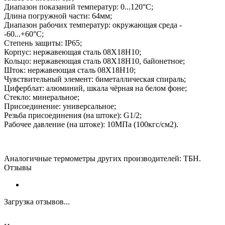
Диапазон показаний температур: 0...120°C;
Длина погружной части: 64мм;
Диапазон рабочих температур: окружающая среда -
-60...+60°C;
Степень защиты: IP65;
Корпус: нержавеющая сталь 08Х18Н10;
Кольцо: нержавеющая сталь 08Х18Н10, байонетное;
Шток: нержавеющая сталь 08Х18Н10;
Чувствительный элемент: биметаллическая спираль;
Циферблат: алюминий, шкала чёрная на белом фоне;
Стекло: минеральное;
Присоединение: универсальное;
Резьба присоединения (на штоке): G1/2;
Рабочее давление (на штоке): 10МПа (100кгс/см2).
Аналогичные
термо
метры других производителей:
ТБН.
Отзывы
Загрузка отзывов...