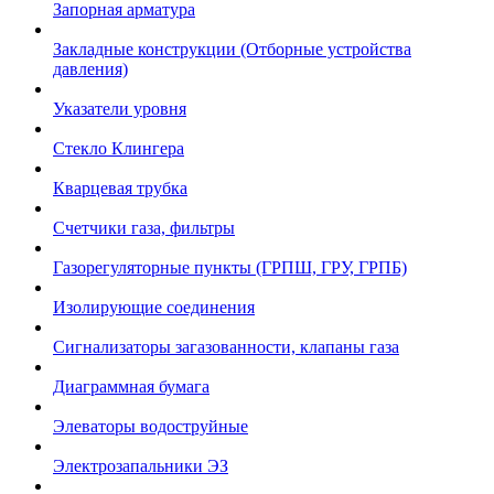
Запорная арматура
Закладные конструкции (Отборные устройства
давления)
Указатели уровня
Стекло Клингера
Кварцевая трубка
Счетчики газа, фильтры
Газорегуляторные пункты (ГРПШ, ГРУ, ГРПБ)
Изолирующие соединения
Сигнализаторы загазованности, клапаны газа
Диаграммная бумага
Элеваторы водоструйные
Электрозапальники ЭЗ