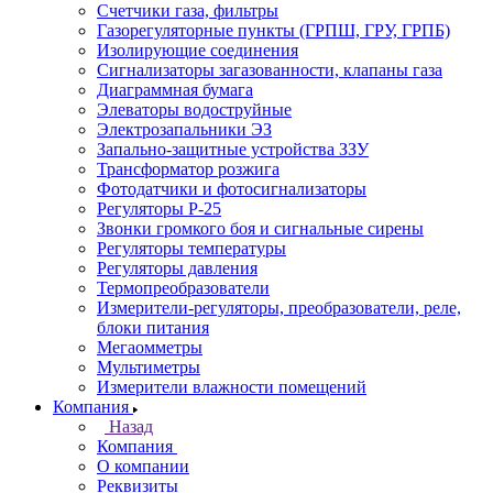
Счетчики газа, фильтры
Газорегуляторные пункты (ГРПШ, ГРУ, ГРПБ)
Изолирующие соединения
Сигнализаторы загазованности, клапаны газа
Диаграммная бумага
Элеваторы водоструйные
Электрозапальники ЭЗ
Запально-защитные устройства ЗЗУ
Трансформатор розжига
Фотодатчики и фотосигнализаторы
Регуляторы Р-25
Звонки громкого боя и сигнальные сирены
Регуляторы температуры
Регуляторы давления
Термопреобразователи
Измерители-регуляторы, преобразователи, реле,
блоки питания
Мегаомметры
Мультиметры
Измерители влажности помещений
Компания
Назад
Компания
О компании
Реквизиты