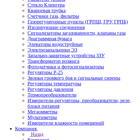
Стекло Клингера
Кварцевая трубка
Счетчики газа, фильтры
Газорегуляторные пункты (ГРПШ, ГРУ, ГРПБ)
Изолирующие соединения
Сигнализаторы загазованности, клапаны газа
Диаграммная бумага
Элеваторы водоструйные
Электрозапальники ЭЗ
Запально-защитные устройства ЗЗУ
Трансформатор розжига
Фотодатчики и фотосигнализаторы
Регуляторы Р-25
Звонки громкого боя и сигнальные сирены
Регуляторы температуры
Регуляторы давления
Термопреобразователи
Измерители-регуляторы, преобразователи, реле,
блоки питания
Мегаомметры
Мультиметры
Измерители влажности помещений
Компания
Назад
Компания