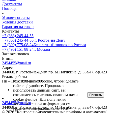
Документы
Помощь
Условия оплаты
Условия доставки
Гарантия на товар
Контакты
+7 (863) 245-44-55
+7 (863) 245-44-55
г. Ростов-на-Дону
+7 (800) 775-08-24
Бесплатный звонок по России
+7 (495) 151-88-24
г. Москва
Заказать звонок
E-mail
2454455@mail.ru
Адрес
344068, г. Ростов-на-Дону, пр. М.Нагибина, д. 33а/47, оф.423
Режим работы
Мы используем cookie, чтобы сделать
Пн – Пт: с 8:00 до 17:00
сайт ещё удобнее. Продолжая
использовать данный сайт, вы
соглашаетесь с использованием нами
Принять
cookie-файлов. Для получения
2454455@mail.ru
дополнительной информации см.
344068, г. Ростов-на-Дону, пр. М.Нагибина, д. 33а/47, оф.423
Политика конфиденциальности
.
© 2026 "Контрольно-измерительные приборы и автоматика"