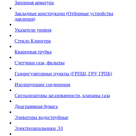
Запорная арматура
Закладные конструкции (Отборные устройства
давления)
Указатели уровня
Стекло Клингера
Кварцевая трубка
Счетчики газа, фильтры
Газорегуляторные пункты (ГРПШ, ГРУ, ГРПБ)
Изолирующие соединения
Сигнализаторы загазованности, клапаны газа
Диаграммная бумага
Элеваторы водоструйные
Электрозапальники ЭЗ