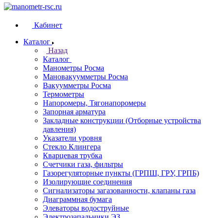
Кабинет
Каталог
Назад
Каталог
Манометры Росма
Мановакуумметры Росма
Вакуумметры Росма
Термометры
Напоромеры, Тягонапоромеры
Запорная арматура
Закладные конструкции (Отборные устройства
давления)
Указатели уровня
Стекло Клингера
Кварцевая трубка
Счетчики газа, фильтры
Газорегуляторные пункты (ГРПШ, ГРУ, ГРПБ)
Изолирующие соединения
Сигнализаторы загазованности, клапаны газа
Диаграммная бумага
Элеваторы водоструйные
Электрозапальники ЭЗ