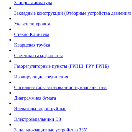
Запорная арматура
Закладные конструкции (Отборные устройства давления)
Указатели уровня
Стекло Клингера
Кварцевая трубка
Счетчики газа, фильтры
Газорегуляторные пункты (ГРПШ, ГРУ, ГРПБ)
Изолирующие соединения
Сигнализаторы загазованности, клапаны газа
Диаграммная бумага
Элеваторы водоструйные
Электрозапальники ЭЗ
Запально-защитные устройства ЗЗУ