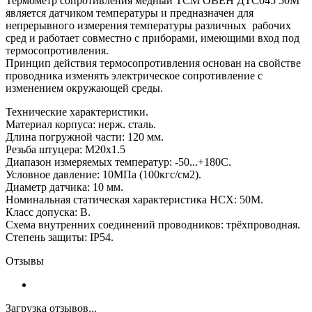
Термометр сопротивления медный ТСМ ОВЕН ДТС045 50М
является датчиком температуры и предназначен для
непрерывного измерения температуры различных рабочих
сред и работает совместно с приборами, имеющими вход под
термосопротивления.
Принцип действия термосопротивления основан на свойстве
проводника изменять электрическое сопротивление с
изменением окружающей среды.
Технические характеристики.
Материал корпуса: нерж. сталь.
Длина погружной части: 120 мм.
Резьба штуцера: М20х1.5
Диапазон измеряемых температур: -50...+180С.
Условное давление: 10МПа (100кгс/см2).
Диаметр датчика: 10 мм.
Номинальная статическая характеристика НСХ: 50М.
Класс допуска: В.
Схема внутренних соединений проводников: трёхпроводная.
Степень защиты: IP54.
Отзывы
Загрузка отзывов...