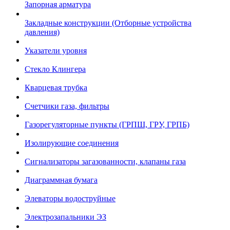
Запорная арматура
Закладные конструкции (Отборные устройства
давления)
Указатели уровня
Стекло Клингера
Кварцевая трубка
Счетчики газа, фильтры
Газорегуляторные пункты (ГРПШ, ГРУ, ГРПБ)
Изолирующие соединения
Сигнализаторы загазованности, клапаны газа
Диаграммная бумага
Элеваторы водоструйные
Электрозапальники ЭЗ