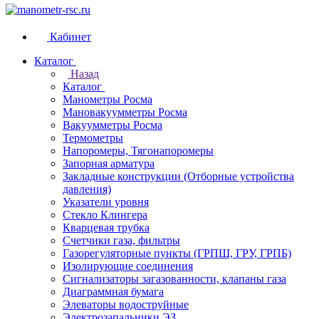
Кабинет
Каталог
Назад
Каталог
Манометры Росма
Мановакуумметры Росма
Вакуумметры Росма
Термометры
Напоромеры, Тягонапоромеры
Запорная арматура
Закладные конструкции (Отборные устройства
давления)
Указатели уровня
Стекло Клингера
Кварцевая трубка
Счетчики газа, фильтры
Газорегуляторные пункты (ГРПШ, ГРУ, ГРПБ)
Изолирующие соединения
Сигнализаторы загазованности, клапаны газа
Диаграммная бумага
Элеваторы водоструйные
Электрозапальники ЭЗ