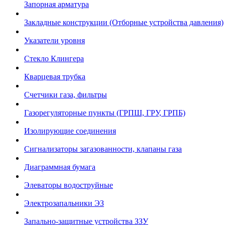
Запорная арматура
Закладные конструкции (Отборные устройства давления)
Указатели уровня
Стекло Клингера
Кварцевая трубка
Счетчики газа, фильтры
Газорегуляторные пункты (ГРПШ, ГРУ, ГРПБ)
Изолирующие соединения
Сигнализаторы загазованности, клапаны газа
Диаграммная бумага
Элеваторы водоструйные
Электрозапальники ЭЗ
Запально-защитные устройства ЗЗУ