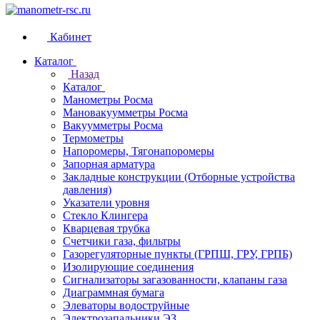
Кабинет
Каталог
Назад
Каталог
Манометры Росма
Мановакуумметры Росма
Вакуумметры Росма
Термометры
Напоромеры, Тягонапоромеры
Запорная арматура
Закладные конструкции (Отборные устройства
давления)
Указатели уровня
Стекло Клингера
Кварцевая трубка
Счетчики газа, фильтры
Газорегуляторные пункты (ГРПШ, ГРУ, ГРПБ)
Изолирующие соединения
Сигнализаторы загазованности, клапаны газа
Диаграммная бумага
Элеваторы водоструйные
Электрозапальники ЭЗ