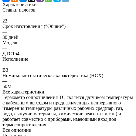
Характеристики
Ставки налогов
—
22
Срок изготовления ("Общие")
—
30 дней
Модель
—
ДТС154
Исполнение
—
В3
Номинально статическая характеристика (НСХ)
—
50М
Все характеристики
Термометр сопротивления ТС является датчиком температуры
с кабельным выходом и предназначен для непрерывного
измерения температуры различных рабочих сред(пар, газ,
вода, сыпучие материалы, химические реагенты и т.п.) и
работает совместно с приборами, имеющими вход под
термосопротивления.
Все описание
По запросу