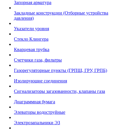
Запорная арматура
Закладные конструкции (Отборные устройства
давления)
Указатели уровня
Стекло Клингера
Кварцевая трубка
Счетчики газа, фильтры
Газорегуляторные пункты (ГРПШ, ГРУ, ГРПБ)
Изолирующие соединения
Сигнализаторы загазованности, клапаны газа
Диаграммная бумага
Элеваторы водоструйные
Электрозапальники ЭЗ