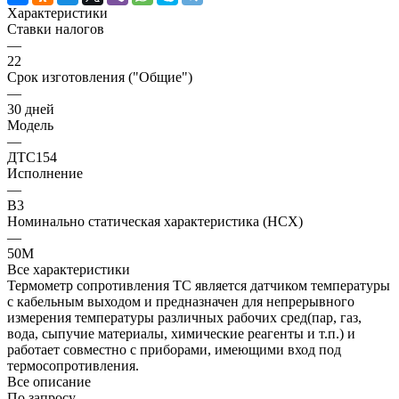
Характеристики
Ставки налогов
—
22
Срок изготовления ("Общие")
—
30 дней
Модель
—
ДТС154
Исполнение
—
В3
Номинально статическая характеристика (НСХ)
—
50М
Все характеристики
Термометр сопротивления ТС является датчиком температуры
с кабельным выходом и предназначен для непрерывного
измерения температуры различных рабочих сред(пар, газ,
вода, сыпучие материалы, химические реагенты и т.п.) и
работает совместно с приборами, имеющими вход под
термосопротивления.
Все описание
По запросу