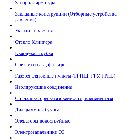
Запорная арматура
Закладные конструкции (Отборные устройства
давления)
Указатели уровня
Стекло Клингера
Кварцевая трубка
Счетчики газа, фильтры
Газорегуляторные пункты (ГРПШ, ГРУ, ГРПБ)
Изолирующие соединения
Сигнализаторы загазованности, клапаны газа
Диаграммная бумага
Элеваторы водоструйные
Электрозапальники ЭЗ