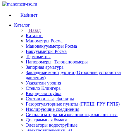
Кабинет
Каталог
Назад
Каталог
Манометры Росма
Мановакуумметры Росма
Вакуумметры Росма
Термометры
Напоромеры, Тягонапоромеры
Запорная арматура
Закладные конструкции (Отборные устройства
давления)
Указатели уровня
Стекло Клингера
Кварцевая трубка
Счетчики газа, фильтры
Газорегуляторные пункты (ГРПШ, ГРУ, ГРПБ)
Изолирующие соединения
Сигнализаторы загазованности, клапаны газа
Диаграммная бумага
Элеваторы водоструйные
Электрозапальники ЭЗ