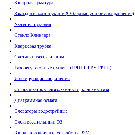
Запорная арматура
Закладные конструкции (Отборные устройства давления)
Указатели уровня
Стекло Клингера
Кварцевая трубка
Счетчики газа, фильтры
Газорегуляторные пункты (ГРПШ, ГРУ, ГРПБ)
Изолирующие соединения
Сигнализаторы загазованности, клапаны газа
Диаграммная бумага
Элеваторы водоструйные
Электрозапальники ЭЗ
Запально-защитные устройства ЗЗУ