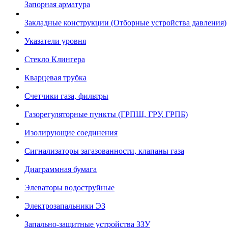
Запорная арматура
Закладные конструкции (Отборные устройства давления)
Указатели уровня
Стекло Клингера
Кварцевая трубка
Счетчики газа, фильтры
Газорегуляторные пункты (ГРПШ, ГРУ, ГРПБ)
Изолирующие соединения
Сигнализаторы загазованности, клапаны газа
Диаграммная бумага
Элеваторы водоструйные
Электрозапальники ЭЗ
Запально-защитные устройства ЗЗУ