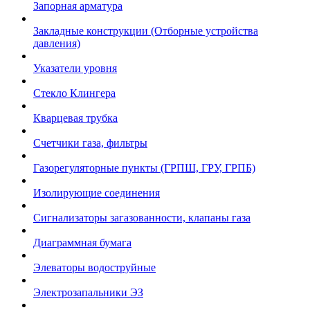
Запорная арматура
Закладные конструкции (Отборные устройства
давления)
Указатели уровня
Стекло Клингера
Кварцевая трубка
Счетчики газа, фильтры
Газорегуляторные пункты (ГРПШ, ГРУ, ГРПБ)
Изолирующие соединения
Сигнализаторы загазованности, клапаны газа
Диаграммная бумага
Элеваторы водоструйные
Электрозапальники ЭЗ