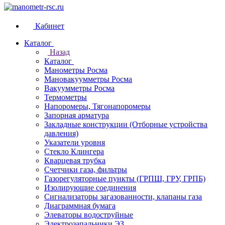
Кабинет
Каталог
Назад
Каталог
Манометры Росма
Мановакуумметры Росма
Вакуумметры Росма
Термометры
Напоромеры, Тягонапоромеры
Запорная арматура
Закладные конструкции (Отборные устройства
давления)
Указатели уровня
Стекло Клингера
Кварцевая трубка
Счетчики газа, фильтры
Газорегуляторные пункты (ГРПШ, ГРУ, ГРПБ)
Изолирующие соединения
Сигнализаторы загазованности, клапаны газа
Диаграммная бумага
Элеваторы водоструйные
Электрозапальники ЭЗ