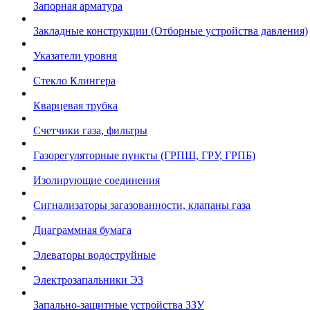
Запорная арматура
Закладные конструкции (Отборные устройства давления)
Указатели уровня
Стекло Клингера
Кварцевая трубка
Счетчики газа, фильтры
Газорегуляторные пункты (ГРПШ, ГРУ, ГРПБ)
Изолирующие соединения
Сигнализаторы загазованности, клапаны газа
Диаграммная бумага
Элеваторы водоструйные
Электрозапальники ЭЗ
Запально-защитные устройства ЗЗУ