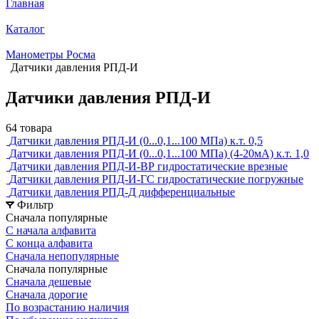
Главная
Каталог
Манометры Росма
Датчики давления РПД-И
Датчики давления РПД-И
64 товара
Датчики давления РПД-И (0...0,1...100 МПа) к.т. 0,5
Датчики давления РПД-И (0...0,1...100 МПа) (4-20мА) к.т. 1,0
Датчики давления РПД-И-ВР гидростатические врезные
Датчики давления РПД-И-ГС гидростатические погружные
Датчики давления РПД-Д диффе­рен­циальные
Фильтр
Сначала популярные
С начала алфавита
С конца алфавита
Сначала непопулярные
Сначала популярные
Сначала дешевые
Сначала дорогие
По возрастанию наличия