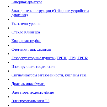
Запорная арматура
Закладные конструкции (Отборные устройства
давления)
Указатели уровня
Стекло Клингера
Кварцевая трубка
Счетчики газа, фильтры
Газорегуляторные пункты (ГРПШ, ГРУ, ГРПБ)
Изолирующие соединения
Сигнализаторы загазованности, клапаны газа
Диаграммная бумага
Элеваторы водоструйные
Электрозапальники ЭЗ