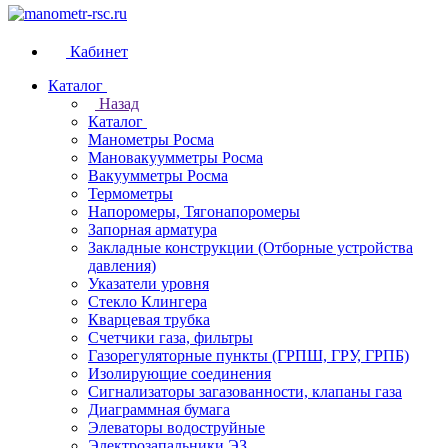
Кабинет
Каталог
Назад
Каталог
Манометры Росма
Мановакуумметры Росма
Вакуумметры Росма
Термометры
Напоромеры, Тягонапоромеры
Запорная арматура
Закладные конструкции (Отборные устройства
давления)
Указатели уровня
Стекло Клингера
Кварцевая трубка
Счетчики газа, фильтры
Газорегуляторные пункты (ГРПШ, ГРУ, ГРПБ)
Изолирующие соединения
Сигнализаторы загазованности, клапаны газа
Диаграммная бумага
Элеваторы водоструйные
Электрозапальники ЭЗ