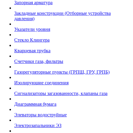
Запорная арматура
Закладные конструкции (Отборные устройства
давления)
Указатели уровня
Стекло Клингера
Кварцевая трубка
Счетчики газа, фильтры
Газорегуляторные пункты (ГРПШ, ГРУ, ГРПБ)
Изолирующие соединения
Сигнализаторы загазованности, клапаны газа
Диаграммная бумага
Элеваторы водоструйные
Электрозапальники ЭЗ