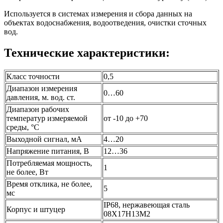
Используется в системах измерения и сбора данных на
объектах водоснабжения, водоотведения, очистки сточных
вод.
Технические характеристики:
Класс точности
0,5
Диапазон измерения
0…60
давления, м. вод. ст.
Диапазон рабочих
температур измеряемой
от -10 до +70
среды, °C
Выходной сигнал, мА
4…20
Напряжение питания, В
12…36
Потребляемая мощность,
1
не более, Вт
Время отклика, не более,
5
мс
IP68, нержавеющая сталь
Корпус и штуцер
08Х17Н13М2