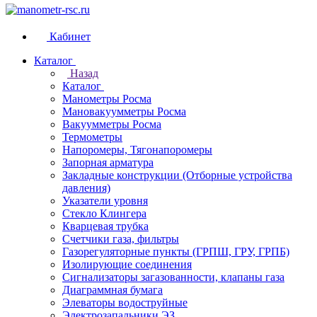
Кабинет
Каталог
Назад
Каталог
Манометры Росма
Мановакуумметры Росма
Вакуумметры Росма
Термометры
Напоромеры, Тягонапоромеры
Запорная арматура
Закладные конструкции (Отборные устройства
давления)
Указатели уровня
Стекло Клингера
Кварцевая трубка
Счетчики газа, фильтры
Газорегуляторные пункты (ГРПШ, ГРУ, ГРПБ)
Изолирующие соединения
Сигнализаторы загазованности, клапаны газа
Диаграммная бумага
Элеваторы водоструйные
Электрозапальники ЭЗ