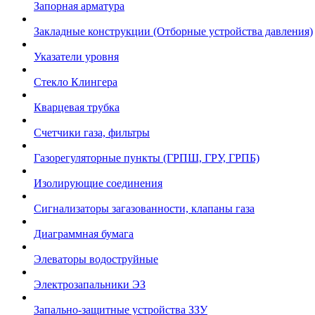
Запорная арматура
Закладные конструкции (Отборные устройства давления)
Указатели уровня
Стекло Клингера
Кварцевая трубка
Счетчики газа, фильтры
Газорегуляторные пункты (ГРПШ, ГРУ, ГРПБ)
Изолирующие соединения
Сигнализаторы загазованности, клапаны газа
Диаграммная бумага
Элеваторы водоструйные
Электрозапальники ЭЗ
Запально-защитные устройства ЗЗУ