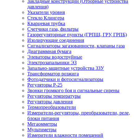
Закладные конструкции (Отборные устройства
давления)
Указатели уровня
Стекло Клингера
Кварцевая трубка
Счетчики газа, фильтры
Газорегуляторные пункты (ГРПШ, ГРУ, ГРПБ)
Изолирующие соединения
Сигнализаторы загазованности, клапаны газа
Диаграммная бумага
Элеваторы водоструйные
Электрозапальники ЭЗ
Запально-защитные устройства ЗЗУ
Трансформатор розжига
Фотодатчики и фотосигнализаторы
Регуляторы Р-25
Звонки громкого боя и сигнальные сирены
Регуляторы температуры
Регуляторы давления
Термопреобразователи
Измерители-регуляторы, преобразователи, реле,
блоки питания
Мегаомметры
Мультиметры
Измерители влажности помещений