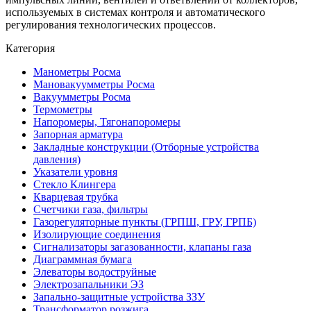
используемых в системах контроля и автоматического
регулирования технологических процессов.
Категория
Манометры Росма
Мановакуумметры Росма
Вакуумметры Росма
Термометры
Напоромеры, Тягонапоромеры
Запорная арматура
Закладные конструкции (Отборные устройства
давления)
Указатели уровня
Стекло Клингера
Кварцевая трубка
Счетчики газа, фильтры
Газорегуляторные пункты (ГРПШ, ГРУ, ГРПБ)
Изолирующие соединения
Сигнализаторы загазованности, клапаны газа
Диаграммная бумага
Элеваторы водоструйные
Электрозапальники ЭЗ
Запально-защитные устройства ЗЗУ
Трансформатор розжига