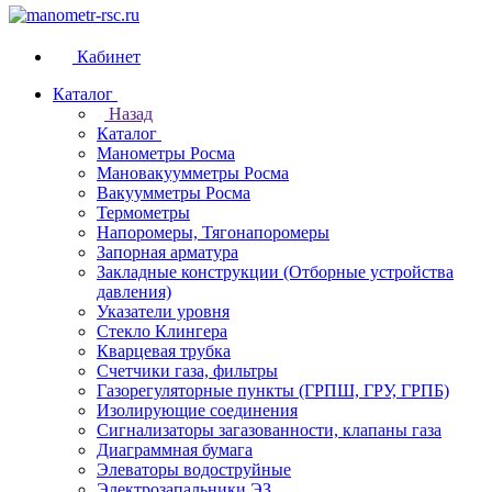
Кабинет
Каталог
Назад
Каталог
Манометры Росма
Мановакуумметры Росма
Вакуумметры Росма
Термометры
Напоромеры, Тягонапоромеры
Запорная арматура
Закладные конструкции (Отборные устройства
давления)
Указатели уровня
Стекло Клингера
Кварцевая трубка
Счетчики газа, фильтры
Газорегуляторные пункты (ГРПШ, ГРУ, ГРПБ)
Изолирующие соединения
Сигнализаторы загазованности, клапаны газа
Диаграммная бумага
Элеваторы водоструйные
Электрозапальники ЭЗ