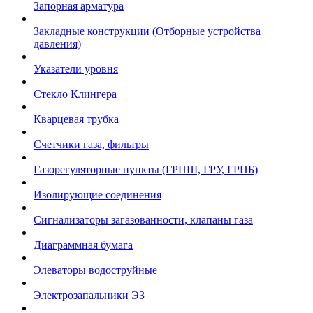
Запорная арматура
Закладные конструкции (Отборные устройства
давления)
Указатели уровня
Стекло Клингера
Кварцевая трубка
Счетчики газа, фильтры
Газорегуляторные пункты (ГРПШ, ГРУ, ГРПБ)
Изолирующие соединения
Сигнализаторы загазованности, клапаны газа
Диаграммная бумага
Элеваторы водоструйные
Электрозапальники ЭЗ