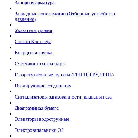
Запорная арматура
Закладные конструкции (Отборные устройства
давления)
Указатели уровня
Стекло Клингера
Кварцевая трубка
Счетчики газа, фильтры
Газорегуляторные пункты (ГРПШ, ГРУ, ГРПБ)
Изолирующие соединения
Сигнализаторы загазованности, клапаны газа
Диаграммная бумага
Элеваторы водоструйные
Электрозапальники ЭЗ