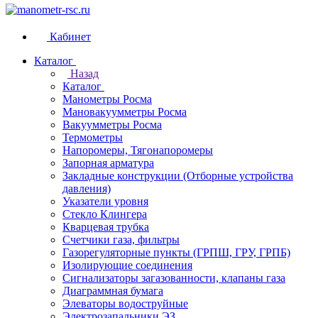
Кабинет
Каталог
Назад
Каталог
Манометры Росма
Мановакуумметры Росма
Вакуумметры Росма
Термометры
Напоромеры, Тягонапоромеры
Запорная арматура
Закладные конструкции (Отборные устройства
давления)
Указатели уровня
Стекло Клингера
Кварцевая трубка
Счетчики газа, фильтры
Газорегуляторные пункты (ГРПШ, ГРУ, ГРПБ)
Изолирующие соединения
Сигнализаторы загазованности, клапаны газа
Диаграммная бумага
Элеваторы водоструйные
Электрозапальники ЭЗ