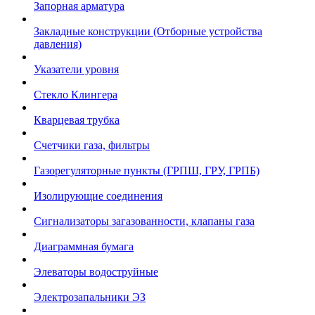
Запорная арматура
Закладные конструкции (Отборные устройства
давления)
Указатели уровня
Стекло Клингера
Кварцевая трубка
Счетчики газа, фильтры
Газорегуляторные пункты (ГРПШ, ГРУ, ГРПБ)
Изолирующие соединения
Сигнализаторы загазованности, клапаны газа
Диаграммная бумага
Элеваторы водоструйные
Электрозапальники ЭЗ