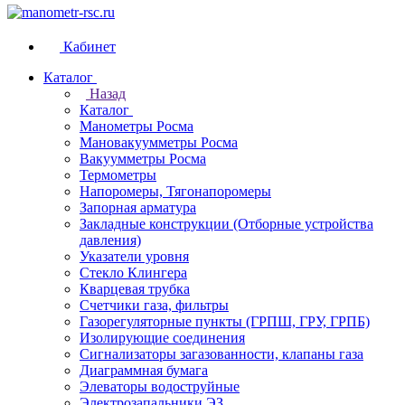
Кабинет
Каталог
Назад
Каталог
Манометры Росма
Мановакуумметры Росма
Вакуумметры Росма
Термометры
Напоромеры, Тягонапоромеры
Запорная арматура
Закладные конструкции (Отборные устройства
давления)
Указатели уровня
Стекло Клингера
Кварцевая трубка
Счетчики газа, фильтры
Газорегуляторные пункты (ГРПШ, ГРУ, ГРПБ)
Изолирующие соединения
Сигнализаторы загазованности, клапаны газа
Диаграммная бумага
Элеваторы водоструйные
Электрозапальники ЭЗ