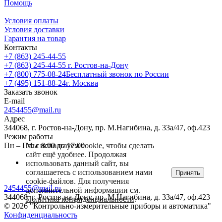
Помощь
Условия оплаты
Условия доставки
Гарантия на товар
Контакты
+7 (863) 245-44-55
+7 (863) 245-44-55
г. Ростов-на-Дону
+7 (800) 775-08-24
Бесплатный звонок по России
+7 (495) 151-88-24
г. Москва
Заказать звонок
E-mail
2454455@mail.ru
Адрес
344068, г. Ростов-на-Дону, пр. М.Нагибина, д. 33а/47, оф.423
Режим работы
Пн – Пт: с 8:00 до 17:00
Мы используем cookie, чтобы сделать
сайт ещё удобнее. Продолжая
использовать данный сайт, вы
соглашаетесь с использованием нами
Принять
cookie-файлов. Для получения
2454455@mail.ru
дополнительной информации см.
344068, г. Ростов-на-Дону, пр. М.Нагибина, д. 33а/47, оф.423
Политика конфиденциальности
.
© 2026 "Контрольно-измерительные приборы и автоматика"
Конфиденциальность