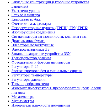
Закладные конструкции (Отборные устройства
давления)
Указатели уровня
Стекло Клингера
Кварцевая трубка
Счетчики газа, фильтры
Газорегуляторные пункты (ГРПШ, ГРУ, ГРПБ)
Изолирующие соединения
Сигнализаторы загазованности, клапаны газа
Диаграммная бумага
Элеваторы водоструйные
Электрозапальники ЭЗ
Запально-защитные устройства ЗЗУ
Трансформатор розжига
Фотодатчики и фотосигнализаторы
Регуляторы Р-25
Звонки громкого боя и сигнальные сирены
Регуляторы температуры
Регуляторы давления
Термопреобразователи
Измерители-регуляторы, преобразователи, реле, блоки
питания
Мегаомметры
Мультиметры
Измерители влажности помещений