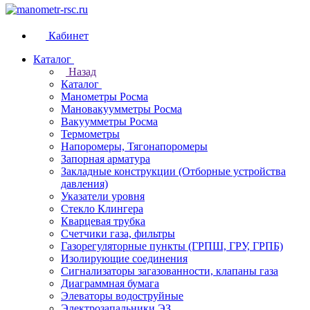
Кабинет
Каталог
Назад
Каталог
Манометры Росма
Мановакуумметры Росма
Вакуумметры Росма
Термометры
Напоромеры, Тягонапоромеры
Запорная арматура
Закладные конструкции (Отборные устройства
давления)
Указатели уровня
Стекло Клингера
Кварцевая трубка
Счетчики газа, фильтры
Газорегуляторные пункты (ГРПШ, ГРУ, ГРПБ)
Изолирующие соединения
Сигнализаторы загазованности, клапаны газа
Диаграммная бумага
Элеваторы водоструйные
Электрозапальники ЭЗ