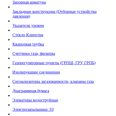
Запорная арматура
Закладные конструкции (Отборные устройства
давления)
Указатели уровня
Стекло Клингера
Кварцевая трубка
Счетчики газа, фильтры
Газорегуляторные пункты (ГРПШ, ГРУ, ГРПБ)
Изолирующие соединения
Сигнализаторы загазованности, клапаны газа
Диаграммная бумага
Элеваторы водоструйные
Электрозапальники ЭЗ