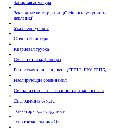
Запорная арматура
Закладные конструкции (Отборные устройства
давления)
Указатели уровня
Стекло Клингера
Кварцевая трубка
Счетчики газа, фильтры
Газорегуляторные пункты (ГРПШ, ГРУ, ГРПБ)
Изолирующие соединения
Сигнализаторы загазованности, клапаны газа
Диаграммная бумага
Элеваторы водоструйные
Электрозапальники ЭЗ