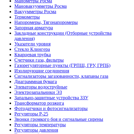
Манометры Росма
Мановакуумметры Росма
Вакуумметры Росма
Термометры
Напоромеры, Тягонапоромеры
Запорная арматура
Закладные конструкции (Отборные устройства
давления)
Указатели уровня
Стекло Клингера
Кварцевая трубка
Счетчики газа, фильтры
Газорегуляторные пункты (ГРПШ, ГРУ, ГРПБ)
Изолирующие соединения
Сигнализаторы загазованности, клапаны газа
Диаграммная бумага
Элеваторы водоструйные
Электрозапальники ЭЗ
Запально-защитные устройства ЗЗУ
Трансформатор розжига
Фотодатчики и фотосигнализаторы
Регуляторы Р-25
Звонки громкого боя и сигнальные сирены
Регуляторы температуры
Регуляторы давления