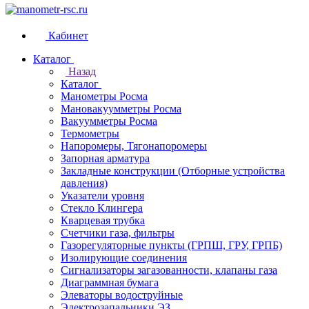
Кабинет
Каталог
Назад
Каталог
Манометры Росма
Мановакуумметры Росма
Вакуумметры Росма
Термометры
Напоромеры, Тягонапоромеры
Запорная арматура
Закладные конструкции (Отборные устройства
давления)
Указатели уровня
Стекло Клингера
Кварцевая трубка
Счетчики газа, фильтры
Газорегуляторные пункты (ГРПШ, ГРУ, ГРПБ)
Изолирующие соединения
Сигнализаторы загазованности, клапаны газа
Диаграммная бумага
Элеваторы водоструйные
Электрозапальники ЭЗ