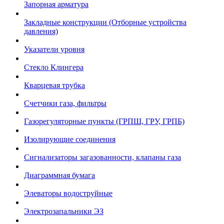
Запорная арматура
Закладные конструкции (Отборные устройства
давления)
Указатели уровня
Стекло Клингера
Кварцевая трубка
Счетчики газа, фильтры
Газорегуляторные пункты (ГРПШ, ГРУ, ГРПБ)
Изолирующие соединения
Сигнализаторы загазованности, клапаны газа
Диаграммная бумага
Элеваторы водоструйные
Электрозапальники ЭЗ