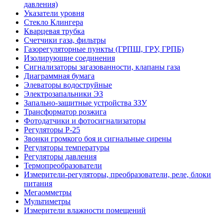
давления)
Указатели уровня
Стекло Клингера
Кварцевая трубка
Счетчики газа, фильтры
Газорегуляторные пункты (ГРПШ, ГРУ, ГРПБ)
Изолирующие соединения
Сигнализаторы загазованности, клапаны газа
Диаграммная бумага
Элеваторы водоструйные
Электрозапальники ЭЗ
Запально-защитные устройства ЗЗУ
Трансформатор розжига
Фотодатчики и фотосигнализаторы
Регуляторы Р-25
Звонки громкого боя и сигнальные сирены
Регуляторы температуры
Регуляторы давления
Термопреобразователи
Измерители-регуляторы, преобразователи, реле, блоки
питания
Мегаомметры
Мультиметры
Измерители влажности помещений