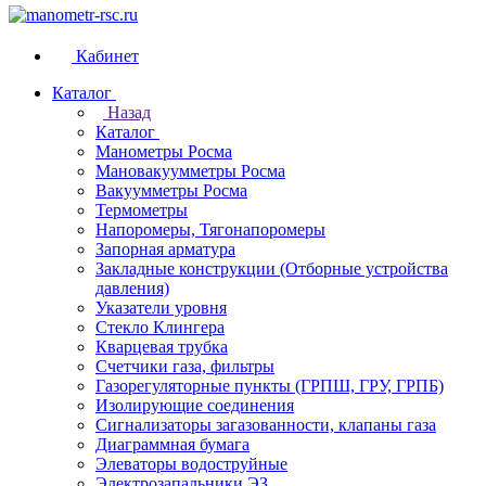
Кабинет
Каталог
Назад
Каталог
Манометры Росма
Мановакуумметры Росма
Вакуумметры Росма
Термометры
Напоромеры, Тягонапоромеры
Запорная арматура
Закладные конструкции (Отборные устройства
давления)
Указатели уровня
Стекло Клингера
Кварцевая трубка
Счетчики газа, фильтры
Газорегуляторные пункты (ГРПШ, ГРУ, ГРПБ)
Изолирующие соединения
Сигнализаторы загазованности, клапаны газа
Диаграммная бумага
Элеваторы водоструйные
Электрозапальники ЭЗ