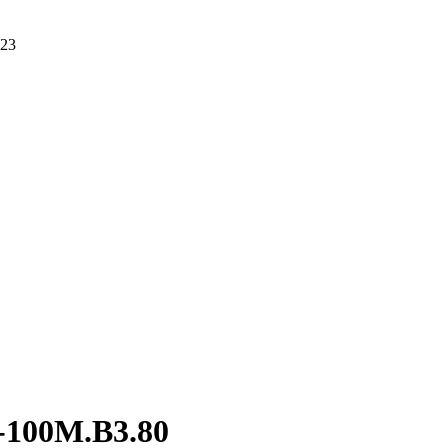
423
-100М.В3.80