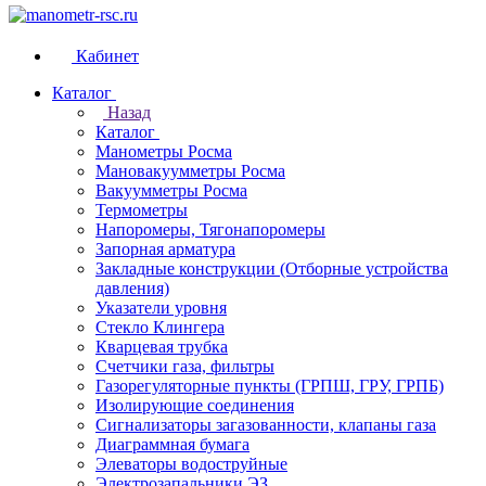
Кабинет
Каталог
Назад
Каталог
Манометры Росма
Мановакуумметры Росма
Вакуумметры Росма
Термометры
Напоромеры, Тягонапоромеры
Запорная арматура
Закладные конструкции (Отборные устройства
давления)
Указатели уровня
Стекло Клингера
Кварцевая трубка
Счетчики газа, фильтры
Газорегуляторные пункты (ГРПШ, ГРУ, ГРПБ)
Изолирующие соединения
Сигнализаторы загазованности, клапаны газа
Диаграммная бумага
Элеваторы водоструйные
Электрозапальники ЭЗ