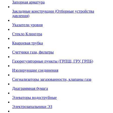
Запорная арматура
Закладные конструкции (Отборные устройства
давления)
Указатели уровня
Стекло Клингера
Кварцевая трубка
Счетчики газа, фильтры
Газорегуляторные пункты (ГРПШ, ГРУ, ГРПБ)
Изолирующие соединения
Сигнализаторы загазованности, клапаны газа
Диаграммная бумага
Элеваторы водоструйные
Электрозапальники ЭЗ