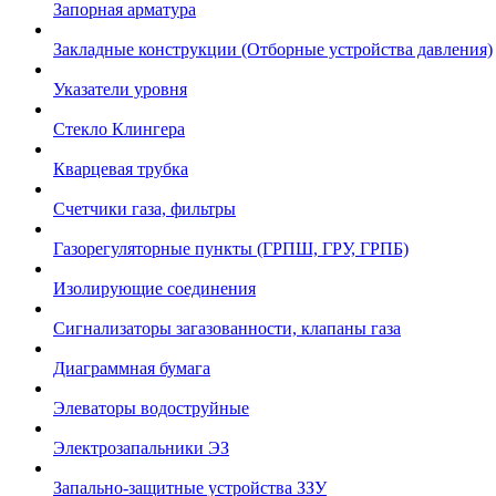
Запорная арматура
Закладные конструкции (Отборные устройства давления)
Указатели уровня
Стекло Клингера
Кварцевая трубка
Счетчики газа, фильтры
Газорегуляторные пункты (ГРПШ, ГРУ, ГРПБ)
Изолирующие соединения
Сигнализаторы загазованности, клапаны газа
Диаграммная бумага
Элеваторы водоструйные
Электрозапальники ЭЗ
Запально-защитные устройства ЗЗУ