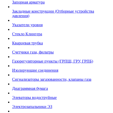
Запорная арматура
Закладные конструкции (Отборные устройства
давления)
Указатели уровня
Стекло Клингера
Кварцевая трубка
Счетчики газа, фильтры
Газорегуляторные пункты (ГРПШ, ГРУ, ГРПБ)
Изолирующие соединения
Сигнализаторы загазованности, клапаны газа
Диаграммная бумага
Элеваторы водоструйные
Электрозапальники ЭЗ