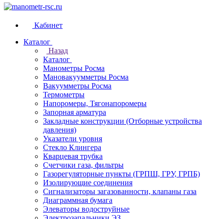
Кабинет
Каталог
Назад
Каталог
Манометры Росма
Мановакуумметры Росма
Вакуумметры Росма
Термометры
Напоромеры, Тягонапоромеры
Запорная арматура
Закладные конструкции (Отборные устройства
давления)
Указатели уровня
Стекло Клингера
Кварцевая трубка
Счетчики газа, фильтры
Газорегуляторные пункты (ГРПШ, ГРУ, ГРПБ)
Изолирующие соединения
Сигнализаторы загазованности, клапаны газа
Диаграммная бумага
Элеваторы водоструйные
Электрозапальники ЭЗ