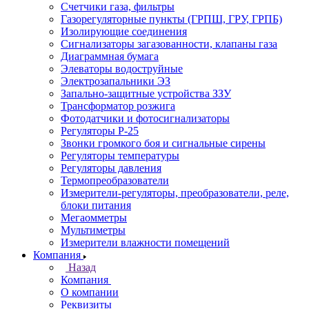
Счетчики газа, фильтры
Газорегуляторные пункты (ГРПШ, ГРУ, ГРПБ)
Изолирующие соединения
Сигнализаторы загазованности, клапаны газа
Диаграммная бумага
Элеваторы водоструйные
Электрозапальники ЭЗ
Запально-защитные устройства ЗЗУ
Трансформатор розжига
Фотодатчики и фотосигнализаторы
Регуляторы Р-25
Звонки громкого боя и сигнальные сирены
Регуляторы температуры
Регуляторы давления
Термопреобразователи
Измерители-регуляторы, преобразователи, реле,
блоки питания
Мегаомметры
Мультиметры
Измерители влажности помещений
Компания
Назад
Компания
О компании
Реквизиты