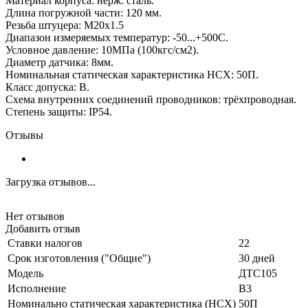
Материал корпуса: нерж. сталь.
Длина погружной части: 120 мм.
Резьба штуцера: М20х1.5
Диапазон измеряемых температур: -50...+500С.
Условное давление: 10МПа (100кгс/см2).
Диаметр датчика: 8мм.
Номинальная статическая характеристика НСХ: 50П.
Класс допуска: В.
Схема внутренних соединений проводников: трёхпроводная.
Степень защиты: IP54.
Отзывы
Загрузка отзывов...
Нет отзывов
Добавить отзыв
Ставки налогов
22
Срок изготовления ("Общие")
30 дней
Модель
ДТС105
Исполнение
В3
Номинально статическая характеристика (НСХ)
50П