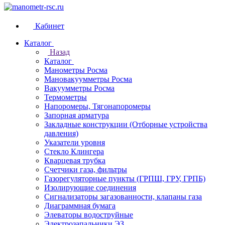
Кабинет
Каталог
Назад
Каталог
Манометры Росма
Мановакуумметры Росма
Вакуумметры Росма
Термометры
Напоромеры, Тягонапоромеры
Запорная арматура
Закладные конструкции (Отборные устройства
давления)
Указатели уровня
Стекло Клингера
Кварцевая трубка
Счетчики газа, фильтры
Газорегуляторные пункты (ГРПШ, ГРУ, ГРПБ)
Изолирующие соединения
Сигнализаторы загазованности, клапаны газа
Диаграммная бумага
Элеваторы водоструйные
Электрозапальники ЭЗ