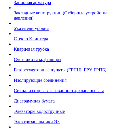
Запорная арматура
Закладные конструкции (Отборные устройства
давления)
Указатели уровня
Стекло Клингера
Кварцевая трубка
Счетчики газа, фильтры
Газорегуляторные пункты (ГРПШ, ГРУ, ГРПБ)
Изолирующие соединения
Сигнализаторы загазованности, клапаны газа
Диаграммная бумага
Элеваторы водоструйные
Электрозапальники ЭЗ