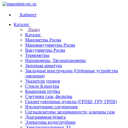
Кабинет
Каталог
Назад
Каталог
Манометры Росма
Мановакуумметры Росма
Вакуумметры Росма
Термометры
Напоромеры, Тягонапоромеры
Запорная арматура
Закладные конструкции (Отборные устройства
давления)
Указатели уровня
Стекло Клингера
Кварцевая трубка
Счетчики газа, фильтры
Газорегуляторные пункты (ГРПШ, ГРУ, ГРПБ)
Изолирующие соединения
Сигнализаторы загазованности, клапаны газа
Диаграммная бумага
Элеваторы водоструйные
Электрозапальники ЭЗ