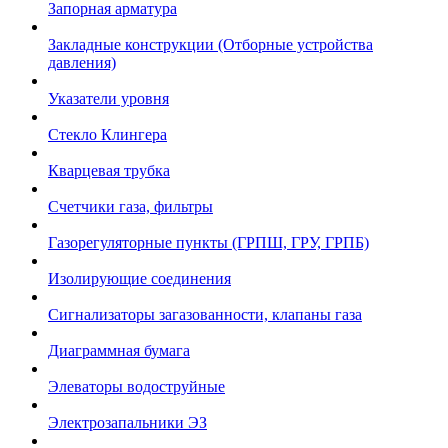
Запорная арматура
Закладные конструкции (Отборные устройства
давления)
Указатели уровня
Стекло Клингера
Кварцевая трубка
Счетчики газа, фильтры
Газорегуляторные пункты (ГРПШ, ГРУ, ГРПБ)
Изолирующие соединения
Сигнализаторы загазованности, клапаны газа
Диаграммная бумага
Элеваторы водоструйные
Электрозапальники ЭЗ