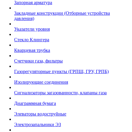
Запорная арматура
Закладные конструкции (Отборные устройства
давления)
Указатели уровня
Стекло Клингера
Кварцевая трубка
Счетчики газа, фильтры
Газорегуляторные пункты (ГРПШ, ГРУ, ГРПБ)
Изолирующие соединения
Сигнализаторы загазованности, клапаны газа
Диаграммная бумага
Элеваторы водоструйные
Электрозапальники ЭЗ