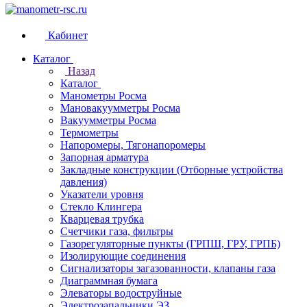
Кабинет
Каталог
Назад
Каталог
Манометры Росма
Мановакуумметры Росма
Вакуумметры Росма
Термометры
Напоромеры, Тягонапоромеры
Запорная арматура
Закладные конструкции (Отборные устройства
давления)
Указатели уровня
Стекло Клингера
Кварцевая трубка
Счетчики газа, фильтры
Газорегуляторные пункты (ГРПШ, ГРУ, ГРПБ)
Изолирующие соединения
Сигнализаторы загазованности, клапаны газа
Диаграммная бумага
Элеваторы водоструйные
Электрозапальники ЭЗ