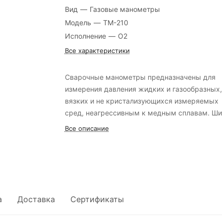
Вид
—
Газовые манометры
Модель
—
ТМ-210
Исполнение
—
O2
Все характеристики
Сварочные манометры предназначены для
измерения давления жидких и газообразных,
вязких и не кристализующихся измеряемых
сред, неагрессивным к медным сплавам. Широко
применяются в баллонных редукторах и
Все описание
регуляторах.
а
Доставка
Сертификаты