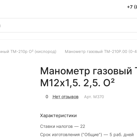
+7 (
ный ТМ-210р О² (кислород)
Манометр газовый ТМ-210Р.00 (0-40
Манометр газовый 
М12х1,5. 2,5. О²
0
Нет отзывов
Арт.
M370
Характеристики
Ставки налогов
—
22
Срок изготовления ("Общие")
—
5 раб. дней