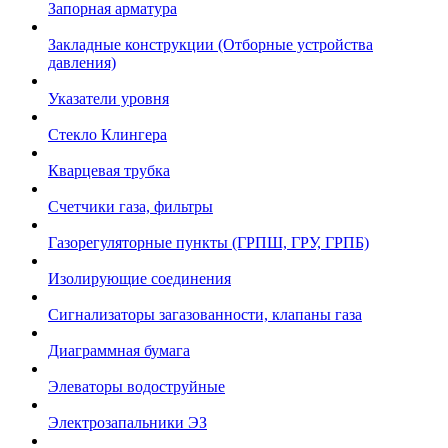
Запорная арматура
Закладные конструкции (Отборные устройства
давления)
Указатели уровня
Стекло Клингера
Кварцевая трубка
Счетчики газа, фильтры
Газорегуляторные пункты (ГРПШ, ГРУ, ГРПБ)
Изолирующие соединения
Сигнализаторы загазованности, клапаны газа
Диаграммная бумага
Элеваторы водоструйные
Электрозапальники ЭЗ