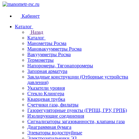
Кабинет
Каталог
Назад
Каталог
Манометры Росма
Мановакуумметры Росма
Вакуумметры Росма
Термометры
Напоромеры, Тягонапоромеры
Запорная арматура
Закладные конструкции (Отборные устройства
давления)
Указатели уровня
Стекло Клингера
Кварцевая трубка
Счетчики газа, фильтры
Газорегуляторные пункты (ГРПШ, ГРУ, ГРПБ)
Изолирующие соединения
Сигнализаторы загазованности, клапаны газа
Диаграммная бумага
Элеваторы водоструйные
Электрозапальники ЭЗ