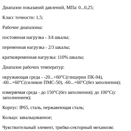
Диапазон показаний давлений, МПа: 0...0,25;
Класс точности: 1,5;
Рабочие диапазоны:
постоянная нагрузка - 3/4 шкалы;
переменная нагрузка - 2/3 шкалы;
кратковременная нагрузка: 110% шкалы;
Диапазон рабочих температур:
окружающая среда - -20...+60
°
С(глицерин ПК-94),
-60...+60
°
С(силикон ПМС-50), -60...+60
°
С(без заполнения);
измеряемая среда - до 150
°
С(без заполнения); до 100
°
С(с
заполнением);
Корпус:
IP
65
,
сталь, нержавеющая сталь;
Кольцо: завальцованное;
Чувствительный элемент, трибко-секторный механизм: