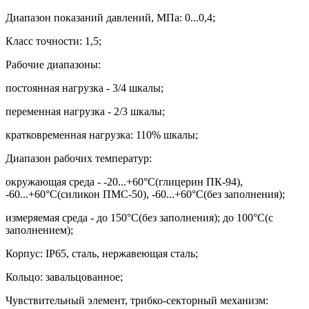
Диапазон показаний давлений, МПа: 0...0,4;
Класс точности: 1,5;
Рабочие диапазоны:
постоянная нагрузка - 3/4 шкалы;
переменная нагрузка - 2/3 шкалы;
кратковременная нагрузка: 110% шкалы;
Диапазон рабочих температур:
окружающая среда - -20...+60
°
С(глицерин ПК-94),
-60...+60
°
С(силикон ПМС-50), -60...+60
°
С(без заполнения);
измеряемая среда - до 150
°
С(без заполнения); до 100
°
С(с
заполнением);
Корпус:
IP
65
,
сталь, нержавеющая сталь;
Кольцо: завальцованное;
Чувствительный элемент, трибко-секторный механизм: