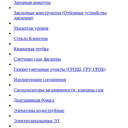
Запорная арматура
Закладные конструкции (Отборные устройства
давления)
Указатели уровня
Стекло Клингера
Кварцевая трубка
Счетчики газа, фильтры
Газорегуляторные пункты (ГРПШ, ГРУ, ГРПБ)
Изолирующие соединения
Сигнализаторы загазованности, клапаны газа
Диаграммная бумага
Элеваторы водоструйные
Электрозапальники ЭЗ