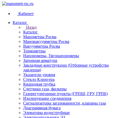
Кабинет
Каталог
Назад
Каталог
Манометры Росма
Мановакуумметры Росма
Вакуумметры Росма
Термометры
Напоромеры, Тягонапоромеры
Запорная арматура
Закладные конструкции (Отборные устройства
давления)
Указатели уровня
Стекло Клингера
Кварцевая трубка
Счетчики газа, фильтры
Газорегуляторные пункты (ГРПШ, ГРУ, ГРПБ)
Изолирующие соединения
Сигнализаторы загазованности, клапаны газа
Диаграммная бумага
Элеваторы водоструйные
Электрозапальники ЭЗ