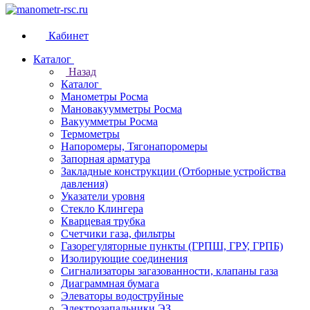
Кабинет
Каталог
Назад
Каталог
Манометры Росма
Мановакуумметры Росма
Вакуумметры Росма
Термометры
Напоромеры, Тягонапоромеры
Запорная арматура
Закладные конструкции (Отборные устройства
давления)
Указатели уровня
Стекло Клингера
Кварцевая трубка
Счетчики газа, фильтры
Газорегуляторные пункты (ГРПШ, ГРУ, ГРПБ)
Изолирующие соединения
Сигнализаторы загазованности, клапаны газа
Диаграммная бумага
Элеваторы водоструйные
Электрозапальники ЭЗ