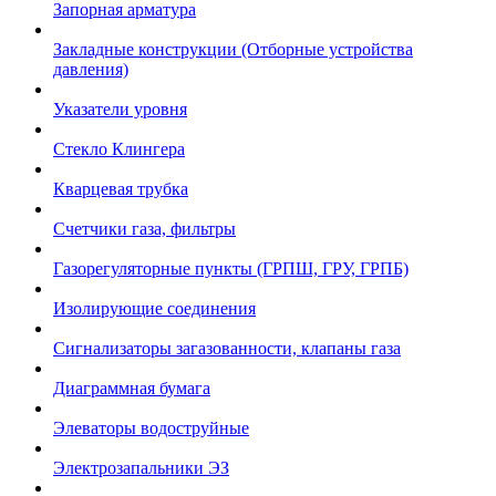
Запорная арматура
Закладные конструкции (Отборные устройства
давления)
Указатели уровня
Стекло Клингера
Кварцевая трубка
Счетчики газа, фильтры
Газорегуляторные пункты (ГРПШ, ГРУ, ГРПБ)
Изолирующие соединения
Сигнализаторы загазованности, клапаны газа
Диаграммная бумага
Элеваторы водоструйные
Электрозапальники ЭЗ