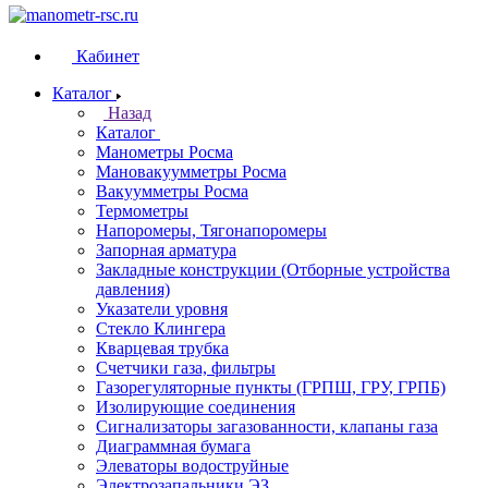
Кабинет
Каталог
Назад
Каталог
Манометры Росма
Мановакуумметры Росма
Вакуумметры Росма
Термометры
Напоромеры, Тягонапоромеры
Запорная арматура
Закладные конструкции (Отборные устройства
давления)
Указатели уровня
Стекло Клингера
Кварцевая трубка
Счетчики газа, фильтры
Газорегуляторные пункты (ГРПШ, ГРУ, ГРПБ)
Изолирующие соединения
Сигнализаторы загазованности, клапаны газа
Диаграммная бумага
Элеваторы водоструйные
Электрозапальники ЭЗ