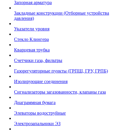
Запорная арматура
Закладные конструкции (Отборные устройства
давления)
Указатели уровня
Стекло Клингера
Кварцевая трубка
Счетчики газа, фильтры
Газорегуляторные пункты (ГРПШ, ГРУ, ГРПБ)
Изолирующие соединения
Сигнализаторы загазованности, клапаны газа
Диаграммная бумага
Элеваторы водоструйные
Электрозапальники ЭЗ