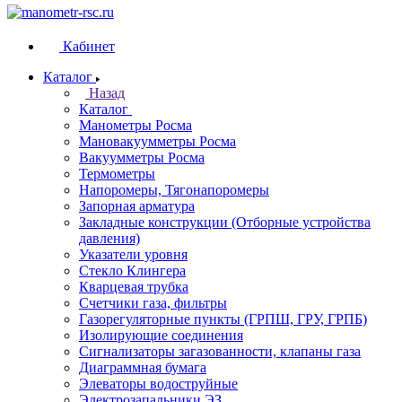
Кабинет
Каталог
Назад
Каталог
Манометры Росма
Мановакуумметры Росма
Вакуумметры Росма
Термометры
Напоромеры, Тягонапоромеры
Запорная арматура
Закладные конструкции (Отборные устройства
давления)
Указатели уровня
Стекло Клингера
Кварцевая трубка
Счетчики газа, фильтры
Газорегуляторные пункты (ГРПШ, ГРУ, ГРПБ)
Изолирующие соединения
Сигнализаторы загазованности, клапаны газа
Диаграммная бумага
Элеваторы водоструйные
Электрозапальники ЭЗ