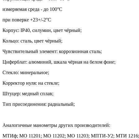
измеряемая среда - до 100
°
С
при поверке +23+/-2
°
С
Корпус:
IP40,
силумин, цвет чёрный;
Кольцо: сталь, цвет чёрный;
Чувствительный элемент: коррозионная сталь;
Циферблат: алюминий, шкала чёрная на белом фоне;
Стекло: минеральное;
Корректор нуля: на стекле;
Штуцер: медный сплав;
Тип присоединения: радиальный;
Аналогичные манометры других производителей:
МТИф; МО 11201; МО 11202; МО 11203; МПТИ-У2; МТИ 1216