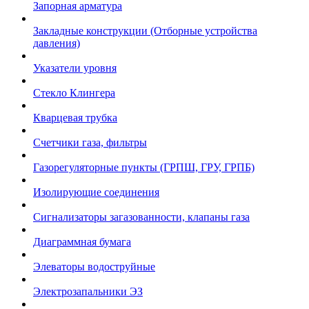
Запорная арматура
Закладные конструкции (Отборные устройства
давления)
Указатели уровня
Стекло Клингера
Кварцевая трубка
Счетчики газа, фильтры
Газорегуляторные пункты (ГРПШ, ГРУ, ГРПБ)
Изолирующие соединения
Сигнализаторы загазованности, клапаны газа
Диаграммная бумага
Элеваторы водоструйные
Электрозапальники ЭЗ