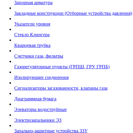
Запорная арматура
Закладные конструкции (Отборные устройства давления)
Указатели уровня
Стекло Клингера
Кварцевая трубка
Счетчики газа, фильтры
Газорегуляторные пункты (ГРПШ, ГРУ, ГРПБ)
Изолирующие соединения
Сигнализаторы загазованности, клапаны газа
Диаграммная бумага
Элеваторы водоструйные
Электрозапальники ЭЗ
Запально-защитные устройства ЗЗУ