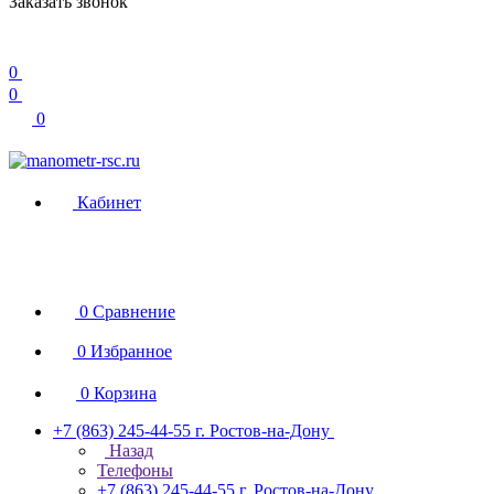
Заказать звонок
0
0
0
Кабинет
0
Сравнение
0
Избранное
0
Корзина
+7 (863) 245-44-55
г. Ростов-на-Дону
Назад
Телефоны
+7 (863) 245-44-55
г. Ростов-на-Дону