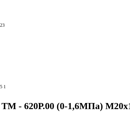
423
5 1
М - 620Р.00 (0-1,6МПа) М20х1