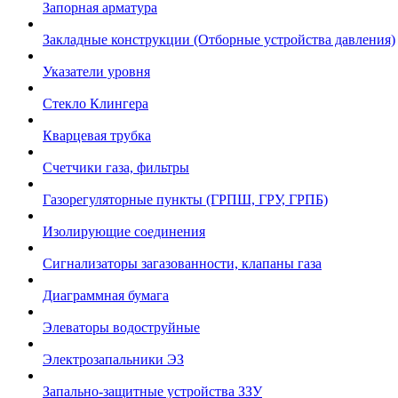
Запорная арматура
Закладные конструкции (Отборные устройства давления)
Указатели уровня
Стекло Клингера
Кварцевая трубка
Счетчики газа, фильтры
Газорегуляторные пункты (ГРПШ, ГРУ, ГРПБ)
Изолирующие соединения
Сигнализаторы загазованности, клапаны газа
Диаграммная бумага
Элеваторы водоструйные
Электрозапальники ЭЗ
Запально-защитные устройства ЗЗУ