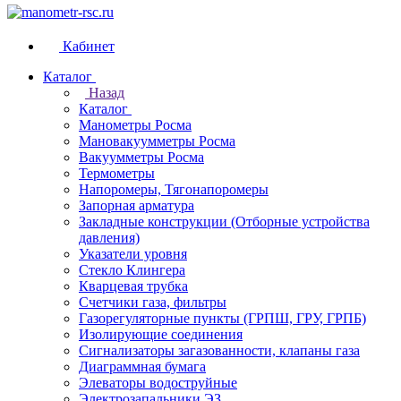
Кабинет
Каталог
Назад
Каталог
Манометры Росма
Мановакуумметры Росма
Вакуумметры Росма
Термометры
Напоромеры, Тягонапоромеры
Запорная арматура
Закладные конструкции (Отборные устройства
давления)
Указатели уровня
Стекло Клингера
Кварцевая трубка
Счетчики газа, фильтры
Газорегуляторные пункты (ГРПШ, ГРУ, ГРПБ)
Изолирующие соединения
Сигнализаторы загазованности, клапаны газа
Диаграммная бумага
Элеваторы водоструйные
Электрозапальники ЭЗ