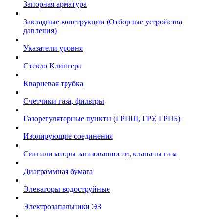
Запорная арматура
Закладные конструкции (Отборные устройства
давления)
Указатели уровня
Стекло Клингера
Кварцевая трубка
Счетчики газа, фильтры
Газорегуляторные пункты (ГРПШ, ГРУ, ГРПБ)
Изолирующие соединения
Сигнализаторы загазованности, клапаны газа
Диаграммная бумага
Элеваторы водоструйные
Электрозапальники ЭЗ