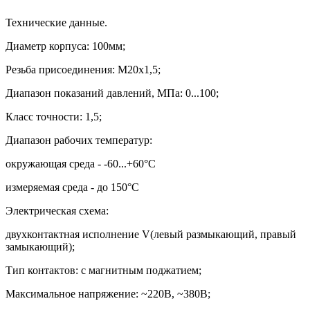
Технические данные.
Диаметр корпуса: 100мм;
Резьба присоединения: М20х1,5
;
Диапазон показаний давлений, МПа: 0...100;
Класс точности: 1,5;
Диапазон рабочих температур:
окружающая среда - -60...+60
°
С
измеряемая среда - до 150
°
С
Электрическая схема:
двухконтактная исполнение
V(
левый размыкающий, правый
замыкающий);
Тип контактов: с магнитным поджатием;
Максимальное напряжение:
~220
В,
~
380В;