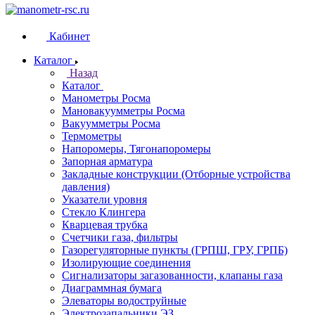
Кабинет
Каталог
Назад
Каталог
Манометры Росма
Мановакуумметры Росма
Вакуумметры Росма
Термометры
Напоромеры, Тягонапоромеры
Запорная арматура
Закладные конструкции (Отборные устройства
давления)
Указатели уровня
Стекло Клингера
Кварцевая трубка
Счетчики газа, фильтры
Газорегуляторные пункты (ГРПШ, ГРУ, ГРПБ)
Изолирующие соединения
Сигнализаторы загазованности, клапаны газа
Диаграммная бумага
Элеваторы водоструйные
Электрозапальники ЭЗ