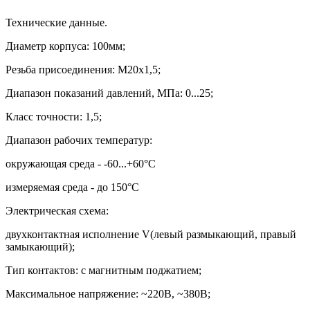
Технические данные.
Диаметр корпуса: 100мм;
Резьба присоединения:
М20х1,5
;
Диапазон показаний давлений, МПа: 0...25;
Класс точности: 1,5;
Диапазон рабочих температур:
окружающая среда - -60...+60
°
С
измеряемая среда - до 150
°
С
Электрическая схема:
двухконтактная исполнение
V(
левый размыкающий, правый
замыкающий);
Тип контактов: с магнитным поджатием;
Максимальное напряжение:
~220
В,
~
380В;