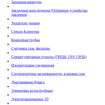
Запорная арматура
Закладные конструкции (Отборные устройства
давления)
Указатели уровня
Стекло Клингера
Кварцевая трубка
Счетчики газа, фильтры
Газорегуляторные пункты (ГРПШ, ГРУ, ГРПБ)
Изолирующие соединения
Сигнализаторы загазованности, клапаны газа
Диаграммная бумага
Элеваторы водоструйные
Электрозапальники ЭЗ