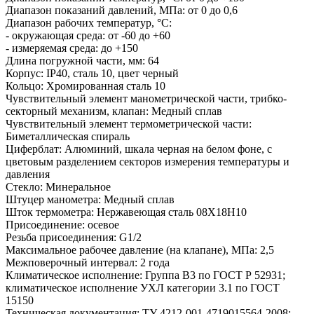
Диапазон показаний давлений, МПа: от 0 до 0,6
Диапазон рабочих температур, °C:
- окружающая среда: от -60 до +60
- измеряемая среда: до +150
Длина погружной части, мм: 64
Корпус: IP40, сталь 10, цвет черный
Кольцо: Хромированная сталь 10
Чувствительный элемент манометрической части, трибко-
секторный механизм, клапан: Медный сплав
Чувствительный элемент термометрической части:
Биметаллическая спираль
Циферблат: Алюминий, шкала черная на белом фоне, с
цветовым разделением секторов измерения температуры и
давления
Стекло: Минеральное
Штуцер манометра: Медный сплав
Шток термометра: Нержавеющая сталь 08Х18Н10
Присоединение: осевое
Резьба присоединения: G1/2
Максимальное рабочее давление (на клапане), МПа: 2,5
Межповерочный интервал: 2 года
Климатическое исполнение: Группа В3 по ГОСТ Р 52931;
климатическое исполнение УХЛ категории 3.1 по ГОСТ
15150
Техническая документация: ТУ 4212-001-4719015564-2008;