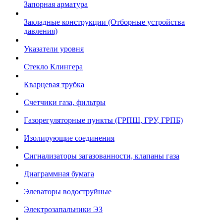
Запорная арматура
Закладные конструкции (Отборные устройства
давления)
Указатели уровня
Стекло Клингера
Кварцевая трубка
Счетчики газа, фильтры
Газорегуляторные пункты (ГРПШ, ГРУ, ГРПБ)
Изолирующие соединения
Сигнализаторы загазованности, клапаны газа
Диаграммная бумага
Элеваторы водоструйные
Электрозапальники ЭЗ