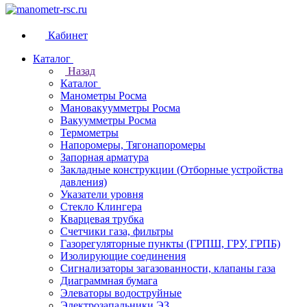
Кабинет
Каталог
Назад
Каталог
Манометры Росма
Мановакуумметры Росма
Вакуумметры Росма
Термометры
Напоромеры, Тягонапоромеры
Запорная арматура
Закладные конструкции (Отборные устройства
давления)
Указатели уровня
Стекло Клингера
Кварцевая трубка
Счетчики газа, фильтры
Газорегуляторные пункты (ГРПШ, ГРУ, ГРПБ)
Изолирующие соединения
Сигнализаторы загазованности, клапаны газа
Диаграммная бумага
Элеваторы водоструйные
Электрозапальники ЭЗ