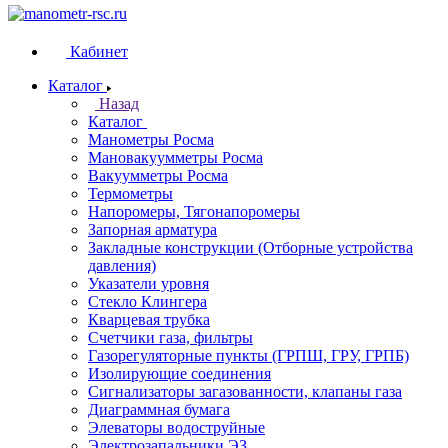
Кабинет
Каталог
Назад
Каталог
Манометры Росма
Мановакуумметры Росма
Вакуумметры Росма
Термометры
Напоромеры, Тягонапоромеры
Запорная арматура
Закладные конструкции (Отборные устройства
давления)
Указатели уровня
Стекло Клингера
Кварцевая трубка
Счетчики газа, фильтры
Газорегуляторные пункты (ГРПШ, ГРУ, ГРПБ)
Изолирующие соединения
Сигнализаторы загазованности, клапаны газа
Диаграммная бумага
Элеваторы водоструйные
Электрозапальники ЭЗ