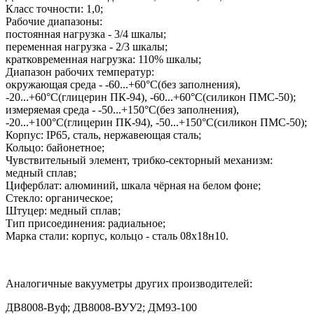
Класс точности: 1,0;
Рабочие диапазоны:
постоянная нагрузка - 3/4 шкалы;
переменная нагрузка - 2/3 шкалы;
кратковременная нагрузка: 110% шкалы;
Диапазон рабочих температур:
окружающая среда - -60...+60°С(без заполнения),
-20...+60°С(глицерин ПК-94), -60...+60°С(силикон ПМС-50);
измеряемая среда - -50...+150°С(без заполнения),
-20...+100°С(глицерин ПК-94), -50...+150°С(силикон ПМС-50);
Корпус: IP65, сталь, нержавеющая сталь;
Кольцо: байонетное;
Чувствительный элемент, трибко-секторный механизм:
медный сплав;
Циферблат: алюминий, шкала чёрная на белом фоне;
Стекло: органическое;
Штуцер: медный сплав;
Тип присоединения: радиальное;
Марка стали: корпус, кольцо - сталь 08х18н10.
Аналогичные вакууметры других производителей:
ДВ8008-Вуф
;
ДВ8008-ВУУ2; ДМ93-100