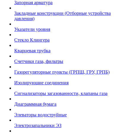
Запорная арматура
Закладные конструкции (Отборные устройства
давления)
Указатели уровня
Стекло Клингера
Кварцевая трубка
Счетчики газа, фильтры
Газорегуляторные пункты (ГРПШ, ГРУ, ГРПБ)
Изолирующие соединения
Сигнализаторы загазованности, клапаны газа
Диаграммная бумага
Элеваторы водоструйные
Электрозапальники ЭЗ