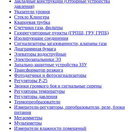
Закладные конструкции (Отборные устройства
давления)
Указатели уровня
Стекло Клингера
Кварцевая трубка
Счетчики газа, фильтры
Газорегуляторные пункты (ГРПШ, ГРУ, ГРПБ)
Изолирующие соединения
Сигнализаторы загазованности, клапаны газа
Диаграммная бумага
Элеваторы водоструйные
Электрозапальники ЭЗ
Запально-защитные устройства ЗЗУ
Трансформатор розжига
Фотодатчики и фотосигнализаторы
Регуляторы Р-25
Звонки громкого боя и сигнальные сирены
Регуляторы температуры
Регуляторы давления
Термопреобразователи
Измерители-регуляторы, преобразователи, реле, блоки
питания
Мегаомметры
Мультиметры
Измерители влажности помещений