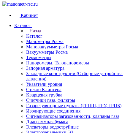
Кабинет
Каталог
Назад
Каталог
Манометры Росма
Мановакуумметры Росма
Вакуумметры Росма
Термометры
Напоромеры, Тягонапоромеры
Запорная арматура
Закладные конструкции (Отборные устройства
давления)
Указатели уровня
Стекло Клингера
Кварцевая трубка
Счетчики газа, фильтры
Газорегуляторные пункты (ГРПШ, ГРУ, ГРПБ)
Изолирующие соединения
Сигнализаторы загазованности, клапаны газа
Диаграммная бумага
Элеваторы водоструйные
Электрозапальники ЭЗ