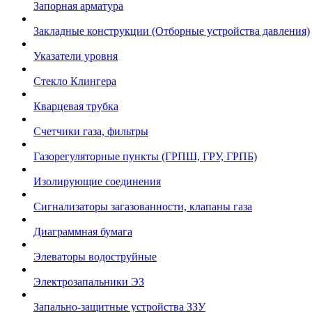
Запорная арматура
Закладные конструкции (Отборные устройства давления)
Указатели уровня
Стекло Клингера
Кварцевая трубка
Счетчики газа, фильтры
Газорегуляторные пункты (ГРПШ, ГРУ, ГРПБ)
Изолирующие соединения
Сигнализаторы загазованности, клапаны газа
Диаграммная бумага
Элеваторы водоструйные
Электрозапальники ЭЗ
Запально-защитные устройства ЗЗУ