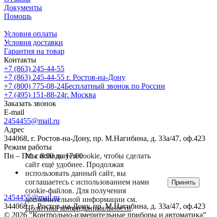
Документы
Помощь
Условия оплаты
Условия доставки
Гарантия на товар
Контакты
+7 (863) 245-44-55
+7 (863) 245-44-55
г. Ростов-на-Дону
+7 (800) 775-08-24
Бесплатный звонок по России
+7 (495) 151-88-24
г. Москва
Заказать звонок
E-mail
2454455@mail.ru
Адрес
344068, г. Ростов-на-Дону, пр. М.Нагибина, д. 33а/47, оф.423
Режим работы
Мы используем cookie, чтобы сделать
Пн – Пт: с 8:00 до 17:00
сайт ещё удобнее. Продолжая
использовать данный сайт, вы
соглашаетесь с использованием нами
Принять
cookie-файлов. Для получения
2454455@mail.ru
дополнительной информации см.
344068, г. Ростов-на-Дону, пр. М.Нагибина, д. 33а/47, оф.423
Политика конфиденциальности
.
© 2026 "Контрольно-измерительные приборы и автоматика"