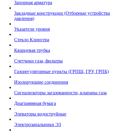
Запорная арматура
Закладные конструкции (Отборные устройства
давления)
Указатели уровня
Стекло Клингера
Кварцевая трубка
Счетчики газа, фильтры
Газорегуляторные пункты (ГРПШ, ГРУ, ГРПБ)
Изолирующие соединения
Сигнализаторы загазованности, клапаны газа
Диаграммная бумага
Элеваторы водоструйные
Электрозапальники ЭЗ