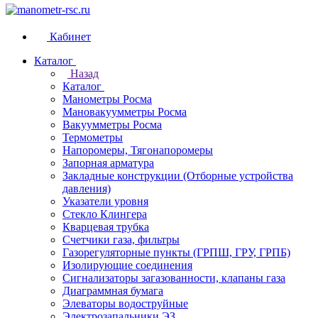
Кабинет
Каталог
Назад
Каталог
Манометры Росма
Мановакуумметры Росма
Вакуумметры Росма
Термометры
Напоромеры, Тягонапоромеры
Запорная арматура
Закладные конструкции (Отборные устройства
давления)
Указатели уровня
Стекло Клингера
Кварцевая трубка
Счетчики газа, фильтры
Газорегуляторные пункты (ГРПШ, ГРУ, ГРПБ)
Изолирующие соединения
Сигнализаторы загазованности, клапаны газа
Диаграммная бумага
Элеваторы водоструйные
Электрозапальники ЭЗ