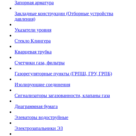
Запорная арматура
Закладные конструкции (Отборные устройства
давления)
Указатели уровня
Стекло Клингера
Кварцевая трубка
Счетчики газа, фильтры
Газорегуляторные пункты (ГРПШ, ГРУ, ГРПБ)
Изолирующие соединения
Сигнализаторы загазованности, клапаны газа
Диаграммная бумага
Элеваторы водоструйные
Электрозапальники ЭЗ