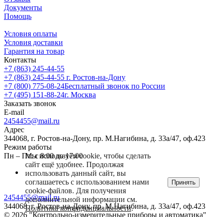
Документы
Помощь
Условия оплаты
Условия доставки
Гарантия на товар
Контакты
+7 (863) 245-44-55
+7 (863) 245-44-55
г. Ростов-на-Дону
+7 (800) 775-08-24
Бесплатный звонок по России
+7 (495) 151-88-24
г. Москва
Заказать звонок
E-mail
2454455@mail.ru
Адрес
344068, г. Ростов-на-Дону, пр. М.Нагибина, д. 33а/47, оф.423
Режим работы
Мы используем cookie, чтобы сделать
Пн – Пт: с 8:00 до 17:00
сайт ещё удобнее. Продолжая
использовать данный сайт, вы
соглашаетесь с использованием нами
Принять
cookie-файлов. Для получения
2454455@mail.ru
дополнительной информации см.
344068, г. Ростов-на-Дону, пр. М.Нагибина, д. 33а/47, оф.423
Политика конфиденциальности
.
© 2026 "Контрольно-измерительные приборы и автоматика"