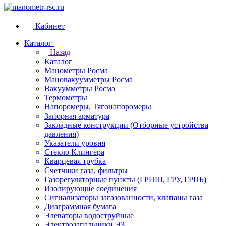
Кабинет
Каталог
Назад
Каталог
Манометры Росма
Мановакуумметры Росма
Вакуумметры Росма
Термометры
Напоромеры, Тягонапоромеры
Запорная арматура
Закладные конструкции (Отборные устройства
давления)
Указатели уровня
Стекло Клингера
Кварцевая трубка
Счетчики газа, фильтры
Газорегуляторные пункты (ГРПШ, ГРУ, ГРПБ)
Изолирующие соединения
Сигнализаторы загазованности, клапаны газа
Диаграммная бумага
Элеваторы водоструйные
Электрозапальники ЭЗ