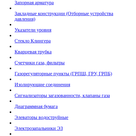
Запорная арматура
Закладные конструкции (Отборные устройства
давления)
Указатели уровня
Стекло Клингера
Кварцевая трубка
Счетчики газа, фильтры
Газорегуляторные пункты (ГРПШ, ГРУ, ГРПБ)
Изолирующие соединения
Сигнализаторы загазованности, клапаны газа
Диаграммная бумага
Элеваторы водоструйные
Электрозапальники ЭЗ