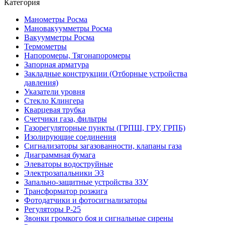
Категория
Манометры Росма
Мановакуумметры Росма
Вакуумметры Росма
Термометры
Напоромеры, Тягонапоромеры
Запорная арматура
Закладные конструкции (Отборные устройства
давления)
Указатели уровня
Стекло Клингера
Кварцевая трубка
Счетчики газа, фильтры
Газорегуляторные пункты (ГРПШ, ГРУ, ГРПБ)
Изолирующие соединения
Сигнализаторы загазованности, клапаны газа
Диаграммная бумага
Элеваторы водоструйные
Электрозапальники ЭЗ
Запально-защитные устройства ЗЗУ
Трансформатор розжига
Фотодатчики и фотосигнализаторы
Регуляторы Р-25
Звонки громкого боя и сигнальные сирены