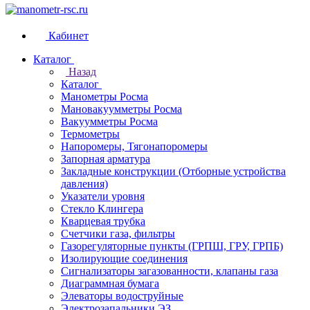
Кабинет
Каталог
Назад
Каталог
Манометры Росма
Мановакуумметры Росма
Вакуумметры Росма
Термометры
Напоромеры, Тягонапоромеры
Запорная арматура
Закладные конструкции (Отборные устройства
давления)
Указатели уровня
Стекло Клингера
Кварцевая трубка
Счетчики газа, фильтры
Газорегуляторные пункты (ГРПШ, ГРУ, ГРПБ)
Изолирующие соединения
Сигнализаторы загазованности, клапаны газа
Диаграммная бумага
Элеваторы водоструйные
Электрозапальники ЭЗ