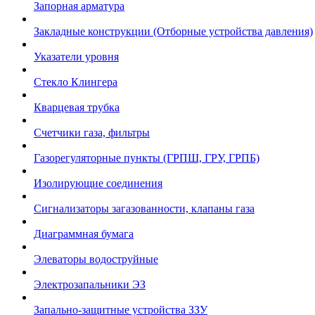
Запорная арматура
Закладные конструкции (Отборные устройства давления)
Указатели уровня
Стекло Клингера
Кварцевая трубка
Счетчики газа, фильтры
Газорегуляторные пункты (ГРПШ, ГРУ, ГРПБ)
Изолирующие соединения
Сигнализаторы загазованности, клапаны газа
Диаграммная бумага
Элеваторы водоструйные
Электрозапальники ЭЗ
Запально-защитные устройства ЗЗУ